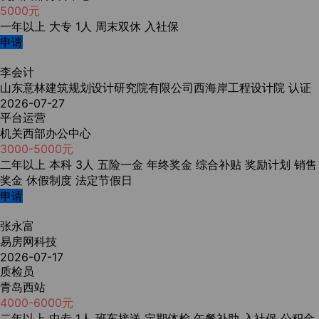
5000元
一年以上
大专
1人
周末双休
入社保
申请
李会计
山东意林建筑规划设计研究院有限公司西海岸工程设计院
认证
2026-07-27
平台运营
机关西部办公中心
3000-5000元
二年以上
本科
3人
五险一金
年终奖金
综合补贴
奖励计划
销售
奖金
休假制度
法定节假日
申请
张永富
易房网科技
2026-07-17
质检员
青岛西站
4000-6000元
二年以上
中专
1人
班车接送
定期体检
午餐补助
入社保
公积金