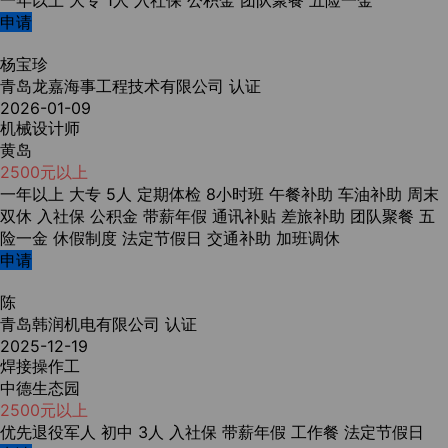
一年以上
大专
1人
入社保
公积金
团队聚餐
五险一金
申请
杨宝珍
青岛龙嘉海事工程技术有限公司
认证
2026-01-09
机械设计师
黄岛
2500元以上
一年以上
大专
5人
定期体检
8小时班
午餐补助
车油补助
周末
双休
入社保
公积金
带薪年假
通讯补贴
差旅补助
团队聚餐
五
险一金
休假制度
法定节假日
交通补助
加班调休
申请
陈
青岛韩润机电有限公司
认证
2025-12-19
焊接操作工
中德生态园
2500元以上
优先退役军人
初中
3人
入社保
带薪年假
工作餐
法定节假日