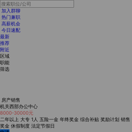
加入群聊
热门兼职
高薪机会
今日速配
最新
推荐
附近
区域
职能
筛选
房产销售
机关西部办公中心
8000-30000元
二年以上
大专
1人
五险一金
年终奖金
综合补贴
奖励计划
销售
奖金
休假制度
法定节假日