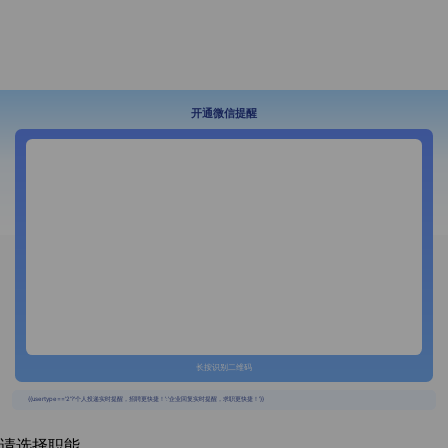
开通微信提醒
长按识别二维码
{{usertype=='2'?'个人投递实时提醒，招聘更快捷！':'企业回复实时提醒，求职更快捷！'}}
请选择职能