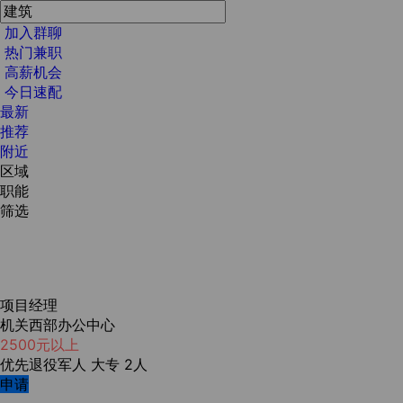
加入群聊
热门兼职
高薪机会
今日速配
最新
推荐
附近
区域
职能
筛选
项目经理
机关西部办公中心
2500元以上
优先退役军人
大专
2人
申请