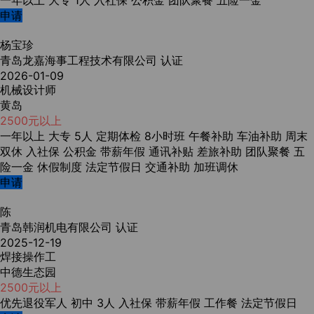
一年以上
大专
1人
入社保
公积金
团队聚餐
五险一金
申请
杨宝珍
青岛龙嘉海事工程技术有限公司
认证
2026-01-09
机械设计师
黄岛
2500元以上
一年以上
大专
5人
定期体检
8小时班
午餐补助
车油补助
周末
双休
入社保
公积金
带薪年假
通讯补贴
差旅补助
团队聚餐
五
险一金
休假制度
法定节假日
交通补助
加班调休
申请
陈
青岛韩润机电有限公司
认证
2025-12-19
焊接操作工
中德生态园
2500元以上
优先退役军人
初中
3人
入社保
带薪年假
工作餐
法定节假日