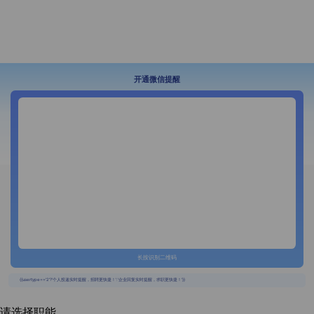
开通微信提醒
长按识别二维码
{{usertype=='2'?'个人投递实时提醒，招聘更快捷！':'企业回复实时提醒，求职更快捷！'}}
请选择职能