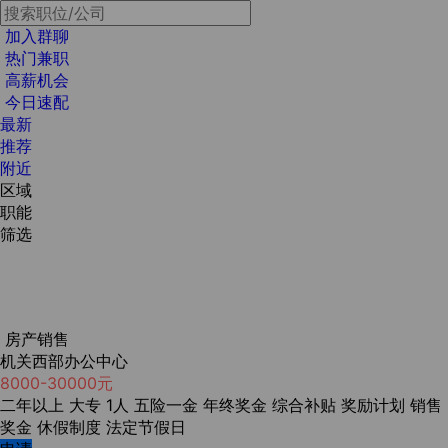
加入群聊
热门兼职
高薪机会
今日速配
最新
推荐
附近
区域
职能
筛选
房产销售
机关西部办公中心
8000-30000元
二年以上
大专
1人
五险一金
年终奖金
综合补贴
奖励计划
销售
奖金
休假制度
法定节假日