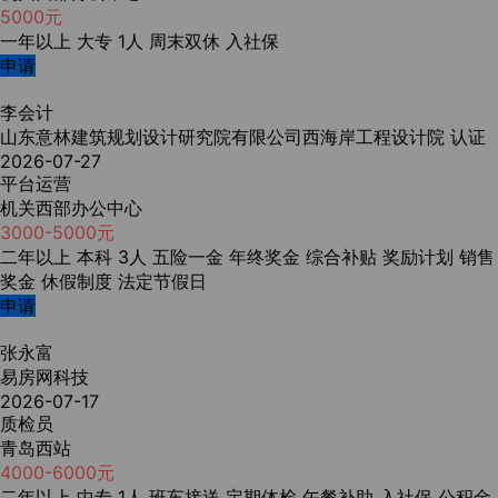
5000元
一年以上
大专
1人
周末双休
入社保
申请
李会计
山东意林建筑规划设计研究院有限公司西海岸工程设计院
认证
2026-07-27
平台运营
机关西部办公中心
3000-5000元
二年以上
本科
3人
五险一金
年终奖金
综合补贴
奖励计划
销售
奖金
休假制度
法定节假日
申请
张永富
易房网科技
2026-07-17
质检员
青岛西站
4000-6000元
二年以上
中专
1人
班车接送
定期体检
午餐补助
入社保
公积金