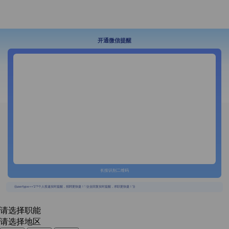
开通微信提醒
长按识别二维码
{{usertype=='2'?'个人投递实时提醒，招聘更快捷！':'企业回复实时提醒，求职更快捷！'}}
请选择职能
请选择地区