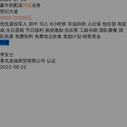
蒙牛奶配送
司机
业务
世纪大道
5000-20000元
优先退役军人
初中
10人
8小时班
车油补助
入社保
包住宿
有提
成
生日蛋糕
节日福利
旅游激励
伯乐奖
工龄补助
团队聚餐
团
队拓展
免费饮料
免费加点饮食
奖励计划
销售奖金
申请
李女士
青岛龙驰商贸有限公司
认证
2022-06-22