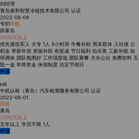
刘经理
青岛泰和智慧冷链技术有限公司
认证
2022-08-09
专职
司机
薛家岛
2500元以上
优先退役军人
大专
1人
8小时班
午餐补助
周末双休
入社保
公
积金
带薪年假
差旅补助
有提成
节日福利
伯乐奖
工龄补助
加
班调休
团队氛围好
工作强度低
团队聚餐
大办公位
免费饮料
五
险一金
年终奖金
休假制度
法定节假日
申请
HR
中机认检（青岛）汽车检测服务有限公司
认证
2022-08-01
司机
黄岛
2500元以上
五年以上
学历不限
1人
申请