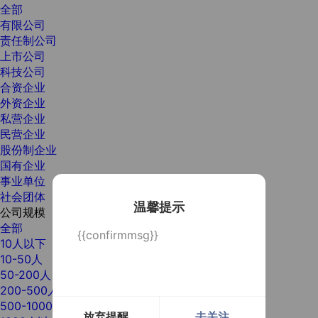
全部
有限公司
责任制公司
上市公司
科技公司
合资企业
外资企业
私营企业
民营企业
股份制企业
国有企业
事业单位
社会团体
温馨提示
公司规模
全部
{{confirmmsg}}
10人以下
10-50人
50-200人
200-500人
500-1000人
放弃提醒
去关注