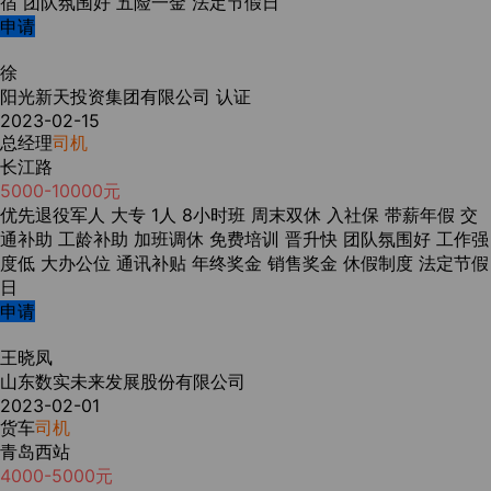
宿
团队氛围好
五险一金
法定节假日
申请
徐
阳光新天投资集团有限公司
认证
2023-02-15
总经理
司机
长江路
5000-10000元
优先退役军人
大专
1人
8小时班
周末双休
入社保
带薪年假
交
通补助
工龄补助
加班调休
免费培训
晋升快
团队氛围好
工作强
度低
大办公位
通讯补贴
年终奖金
销售奖金
休假制度
法定节假
日
申请
王晓凤
山东数实未来发展股份有限公司
2023-02-01
货车
司机
青岛西站
4000-5000元