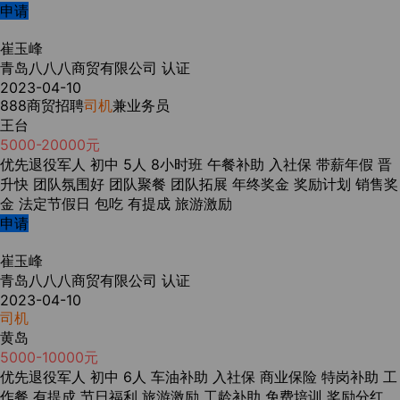
申请
崔玉峰
青岛八八八商贸有限公司
认证
2023-04-10
888商贸招聘
司机
兼业务员
王台
5000-20000元
优先退役军人
初中
5人
8小时班
午餐补助
入社保
带薪年假
晋
升快
团队氛围好
团队聚餐
团队拓展
年终奖金
奖励计划
销售奖
金
法定节假日
包吃
有提成
旅游激励
申请
崔玉峰
青岛八八八商贸有限公司
认证
2023-04-10
司机
黄岛
5000-10000元
优先退役军人
初中
6人
车油补助
入社保
商业保险
特岗补助
工
作餐
有提成
节日福利
旅游激励
工龄补助
免费培训
奖励分红