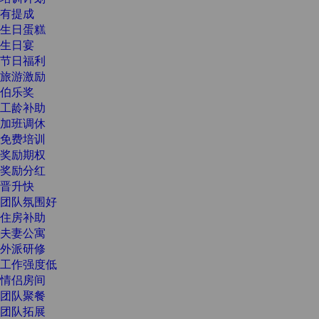
有提成
生日蛋糕
生日宴
节日福利
旅游激励
伯乐奖
工龄补助
加班调休
免费培训
奖励期权
奖励分红
晋升快
团队氛围好
住房补助
夫妻公寓
外派研修
工作强度低
情侣房间
团队聚餐
团队拓展