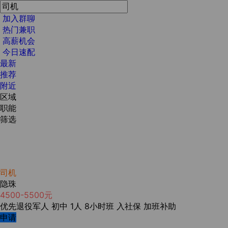
加入群聊
热门兼职
高薪机会
今日速配
最新
推荐
附近
区域
职能
筛选
司机
隐珠
4500-5500元
优先退役军人
初中
1人
8小时班
入社保
加班补助
申请