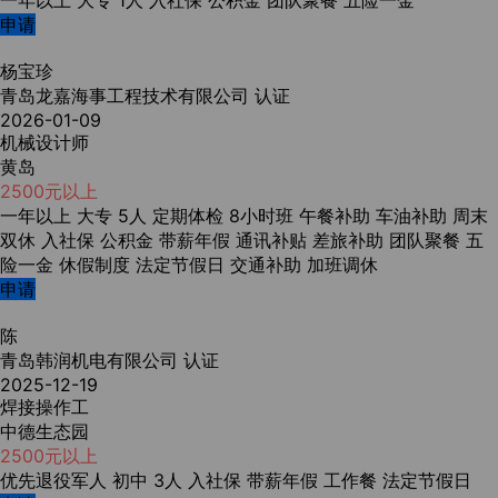
一年以上
大专
1人
入社保
公积金
团队聚餐
五险一金
申请
杨宝珍
青岛龙嘉海事工程技术有限公司
认证
2026-01-09
机械设计师
黄岛
2500元以上
一年以上
大专
5人
定期体检
8小时班
午餐补助
车油补助
周末
双休
入社保
公积金
带薪年假
通讯补贴
差旅补助
团队聚餐
五
险一金
休假制度
法定节假日
交通补助
加班调休
申请
陈
青岛韩润机电有限公司
认证
2025-12-19
焊接操作工
中德生态园
2500元以上
优先退役军人
初中
3人
入社保
带薪年假
工作餐
法定节假日