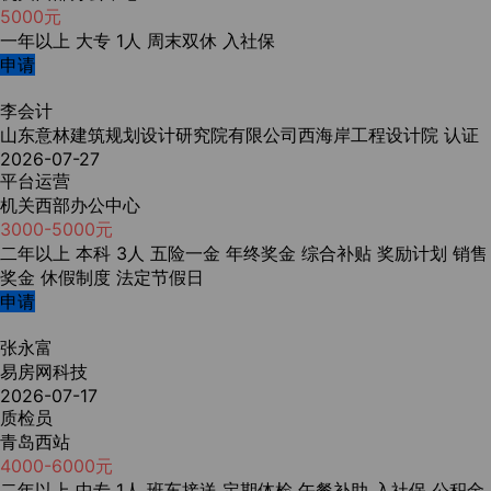
5000元
一年以上
大专
1人
周末双休
入社保
申请
李会计
山东意林建筑规划设计研究院有限公司西海岸工程设计院
认证
2026-07-27
平台运营
机关西部办公中心
3000-5000元
二年以上
本科
3人
五险一金
年终奖金
综合补贴
奖励计划
销售
奖金
休假制度
法定节假日
申请
张永富
易房网科技
2026-07-17
质检员
青岛西站
4000-6000元
二年以上
中专
1人
班车接送
定期体检
午餐补助
入社保
公积金