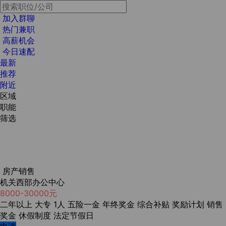
加入群聊
热门兼职
高薪机会
今日速配
最新
推荐
附近
区域
职能
筛选
房产销售
机关西部办公中心
8000-30000元
二年以上
大专
1人
五险一金
年终奖金
综合补贴
奖励计划
销售
奖金
休假制度
法定节假日