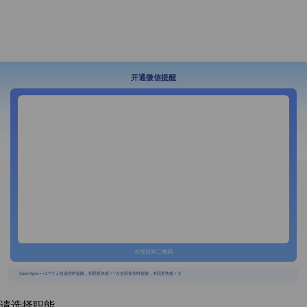
开通微信提醒
长按识别二维码
{{usertype=='2'?'个人投递实时提醒，招聘更快捷！':'企业回复实时提醒，求职更快捷！'}}
请选择职能