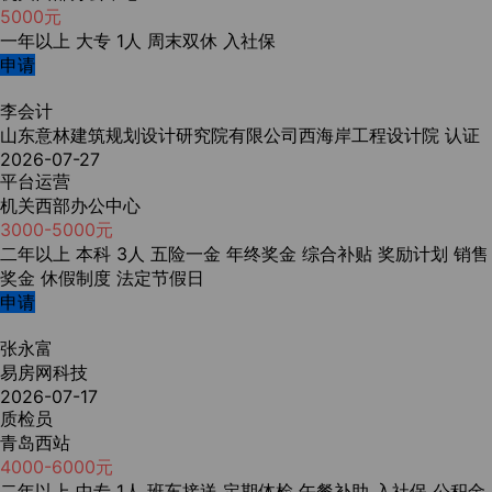
5000元
一年以上
大专
1人
周末双休
入社保
申请
李会计
山东意林建筑规划设计研究院有限公司西海岸工程设计院
认证
2026-07-27
平台运营
机关西部办公中心
3000-5000元
二年以上
本科
3人
五险一金
年终奖金
综合补贴
奖励计划
销售
奖金
休假制度
法定节假日
申请
张永富
易房网科技
2026-07-17
质检员
青岛西站
4000-6000元
二年以上
中专
1人
班车接送
定期体检
午餐补助
入社保
公积金