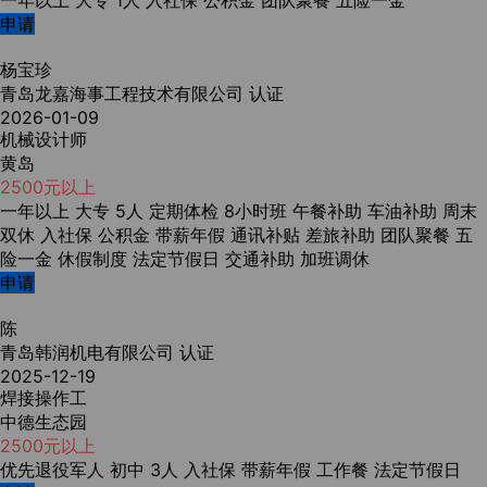
一年以上
大专
1人
入社保
公积金
团队聚餐
五险一金
申请
杨宝珍
青岛龙嘉海事工程技术有限公司
认证
2026-01-09
机械设计师
黄岛
2500元以上
一年以上
大专
5人
定期体检
8小时班
午餐补助
车油补助
周末
双休
入社保
公积金
带薪年假
通讯补贴
差旅补助
团队聚餐
五
险一金
休假制度
法定节假日
交通补助
加班调休
申请
陈
青岛韩润机电有限公司
认证
2025-12-19
焊接操作工
中德生态园
2500元以上
优先退役军人
初中
3人
入社保
带薪年假
工作餐
法定节假日