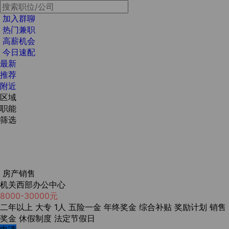
加入群聊
热门兼职
高薪机会
今日速配
最新
推荐
附近
区域
职能
筛选
房产销售
机关西部办公中心
8000-30000元
二年以上
大专
1人
五险一金
年终奖金
综合补贴
奖励计划
销售
奖金
休假制度
法定节假日