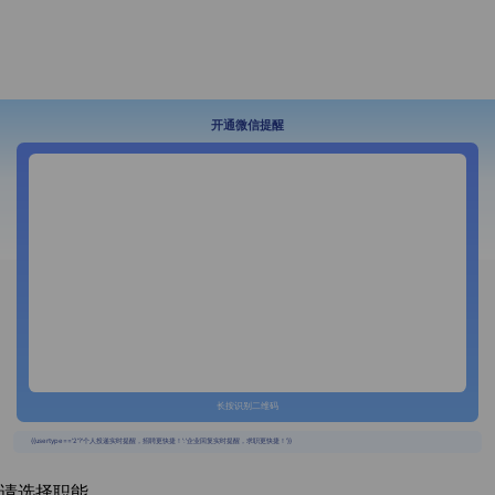
开通微信提醒
长按识别二维码
{{usertype=='2'?'个人投递实时提醒，招聘更快捷！':'企业回复实时提醒，求职更快捷！'}}
请选择职能