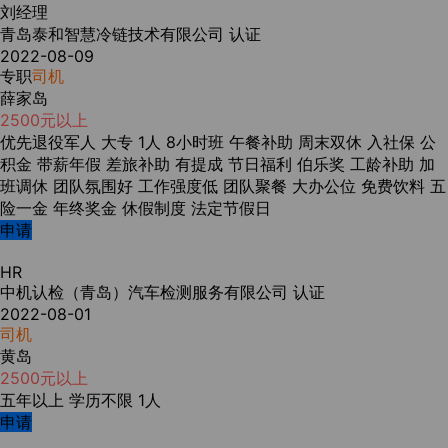
刘经理
青岛泰和智慧冷链技术有限公司
认证
2022-08-09
专职
司机
薛家岛
2500元以上
优先退役军人
大专
1人
8小时班
午餐补助
周末双休
入社保
公
积金
带薪年假
差旅补助
有提成
节日福利
伯乐奖
工龄补助
加
班调休
团队氛围好
工作强度低
团队聚餐
大办公位
免费饮料
五
险一金
年终奖金
休假制度
法定节假日
申请
HR
中机认检（青岛）汽车检测服务有限公司
认证
2022-08-01
司机
黄岛
2500元以上
五年以上
学历不限
1人
申请