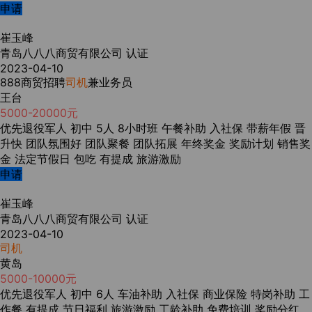
申请
崔玉峰
青岛八八八商贸有限公司
认证
2023-04-10
888商贸招聘
司机
兼业务员
王台
5000-20000元
优先退役军人
初中
5人
8小时班
午餐补助
入社保
带薪年假
晋
升快
团队氛围好
团队聚餐
团队拓展
年终奖金
奖励计划
销售奖
金
法定节假日
包吃
有提成
旅游激励
申请
崔玉峰
青岛八八八商贸有限公司
认证
2023-04-10
司机
黄岛
5000-10000元
优先退役军人
初中
6人
车油补助
入社保
商业保险
特岗补助
工
作餐
有提成
节日福利
旅游激励
工龄补助
免费培训
奖励分红