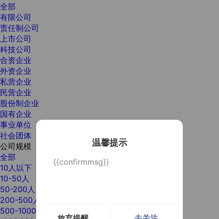
全部
有限公司
责任制公司
上市公司
科技公司
合资企业
外资企业
私营企业
民营企业
股份制企业
国有企业
事业单位
社会团体
温馨提示
公司规模
全部
{{confirmmsg}}
10人以下
10-50人
50-200人
200-500人
500-1000人
放弃提醒
去关注