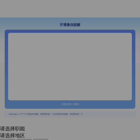
开通微信提醒
长按识别二维码
{{usertype=='2'?'个人投递实时提醒，招聘更快捷！':'企业回复实时提醒，求职更快捷！'}}
请选择职能
请选择地区