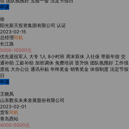
宿
团队氛围好
五险一金
法定节假日
申请
徐
阳光新天投资集团有限公司
认证
2023-02-15
总经理
司机
长江路
5000-10000元
优先退役军人
大专
1人
8小时班
周末双休
入社保
带薪年假
交
通补助
工龄补助
加班调休
免费培训
晋升快
团队氛围好
工作强
度低
大办公位
通讯补贴
年终奖金
销售奖金
休假制度
法定节假
日
申请
王晓凤
山东数实未来发展股份有限公司
2023-02-01
货车
司机
青岛西站
4000-5000元