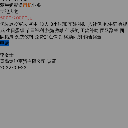
蒙牛奶配送
司机
业务
世纪大道
5000-20000元
优先退役军人
初中
10人
8小时班
车油补助
入社保
包住宿
有提
成
生日蛋糕
节日福利
旅游激励
伯乐奖
工龄补助
团队聚餐
团
队拓展
免费饮料
免费加点饮食
奖励计划
销售奖金
申请
李女士
青岛龙驰商贸有限公司
认证
2022-06-22