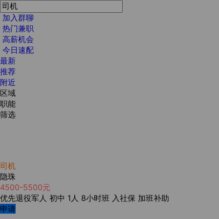
加入群聊
热门兼职
高薪机会
今日速配
最新
推荐
附近
区域
职能
筛选
司机
隐珠
4500-5500元
优先退役军人
初中
1人
8小时班
入社保
加班补助
申请