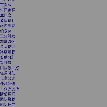
有提成
生日蛋糕
生日宴
节日福利
旅游激励
伯乐奖
工龄补助
加班调休
免费培训
奖励期权
奖励分红
晋升快
团队氛围好
住房补助
夫妻公寓
外派研修
工作强度低
情侣房间
团队聚餐
团队拓展