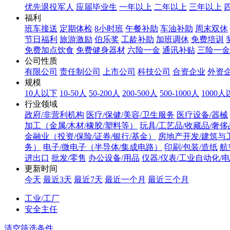
优先退役军人
应届毕业生
一年以上
二年以上
三年以上
福利
班车接送
定期体检
8小时班
午餐补助
车油补助
周末双休
节日福利
旅游激励
伯乐奖
工龄补助
加班调休
免费培训
免费加点饮食
免费健身器材
六险一金
通讯补贴
三险一金
公司性质
有限公司
责任制公司
上市公司
科技公司
合资企业
外资
规模
10人以下
10-50人
50-200人
200-500人
500-1000人
1000
行业领域
政府/非营利机构
医疗/保健/美容/卫生服务
医疗设备/器械
加工（金属/木材/橡胶/塑料等）
玩具/工艺品/收藏品/奢侈
金融业（投资/保险/证券/银行/基金）
房地产开发/建筑与
务）
电子/微电子（半导体/集成电路）
印刷/包装/造纸
航
进出口
批发/零售
办公设备/用品
仪器/仪表/工业自动化/
更新时间
今天
最近3天
最近7天
最近一个月
最近三个月
工业/工厂
安全主任
清空筛选条件