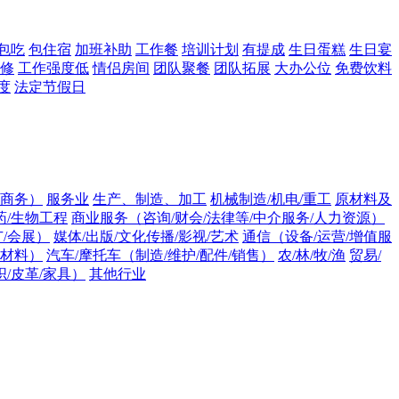
包吃
包住宿
加班补助
工作餐
培训计划
有提成
生日蛋糕
生日宴
修
工作强度低
情侣房间
团队聚餐
团队拓展
大办公位
免费饮料
度
法定节假日
子商务）
服务业
生产、制造、加工
机械制造/机电/重工
原材料及
药/生物工程
商业服务（咨询/财会/法律等/中介服务/人力资源）
/会展）
媒体/出版/文化传播/影视/艺术
通信（设备/运营/增值服
原材料）
汽车/摩托车（制造/维护/配件/销售）
农/林/牧/渔
贸易/
/皮革/家具）
其他行业