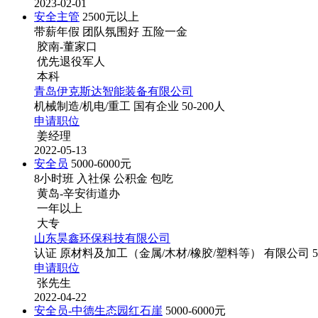
2023-02-01
安全主管
2500元以上
带薪年假
团队氛围好
五险一金
胶南-董家口
优先退役军人
本科
青岛伊克斯达智能装备有限公司
机械制造/机电/重工
国有企业
50-200人
申请职位
姜经理
2022-05-13
安全员
5000-6000元
8小时班
入社保
公积金
包吃
黄岛-辛安街道办
一年以上
大专
山东昊鑫环保科技有限公司
认证
原材料及加工（金属/木材/橡胶/塑料等）
有限公司
申请职位
张先生
2022-04-22
安全员-中德生态园红石崖
5000-6000元