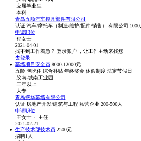
应届毕业生
本科
青岛五顺汽车模具部件有限公司
认证
汽车/摩托车（制造/维护/配件/销售）
有限公司
100
申请职位
程女士
2021-04-01
找不到工作着急？
登录账户 ，让工作主动来找您
去登录
幕墙项目安全员
8000-12000元
五险
包吃住
综合补贴
年终奖金
休假制度
法定节假日
胶南-城南工业园
三年以上
大专
青岛振华幕墙有限公司
认证
房地产开发/建筑与工程
私营企业
200-500人
申请职位
王女士 · 主任
2021-02-21
生产技术部技术员
2500元
招聘1人