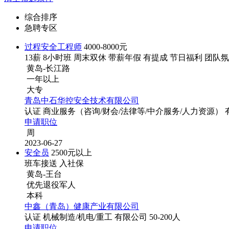
综合排序
急聘专区
过程安全工程师
4000-8000元
13薪
8小时班
周末双休
带薪年假
有提成
节日福利
团队氛
黄岛-长江路
一年以上
大专
青岛中石华控安全技术有限公司
认证
商业服务（咨询/财会/法律等/中介服务/人力资源）
申请职位
周
2023-06-27
安全员
2500元以上
班车接送
入社保
黄岛-王台
优先退役军人
本科
中鑫（青岛）健康产业有限公司
认证
机械制造/机电/重工
有限公司
50-200人
申请职位