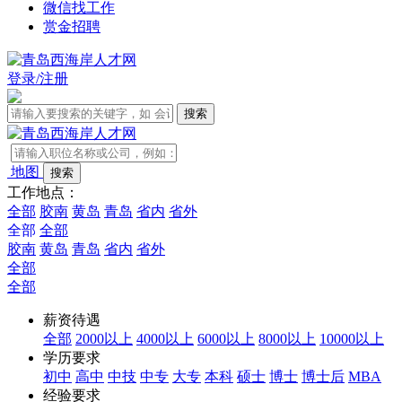
微信找工作
赏金招聘
登录/注册
地图
工作地点：
全部
胶南
黄岛
青岛
省内
省外
全部
全部
胶南
黄岛
青岛
省内
省外
全部
全部
薪资待遇
全部
2000以上
4000以上
6000以上
8000以上
10000以上
学历要求
初中
高中
中技
中专
大专
本科
硕士
博士
博士后
MBA
经验要求