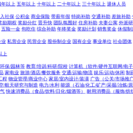
四年以上
五年以上
十年以上
二十年以上
三十年以上
退休人员
入社保
公积金
商业保险
带薪年假
特岗补助
交通补助
差旅补助
奖励期权
奖励分红
晋升快
团队氛围好
住房补助
夫妻公寓
外派研
五险一金
包吃住
综合补助
年终奖金
奖励计划
销售奖金
休假制
企业
私营企业
民营企业
股份制企业
国有企业
事业单位
社会团体
人以上
环保/园林等
教育/培训/科研/院校
计算机（软件/硬件互联网/电
品
家电业
旅游/酒店/餐饮服务
交通/运输/物流
娱乐/运动/休闲
制
工程
物业管理/商业中心
家居/室内设计/装潢
广告（公关/市场推广
空/航天研究与制造
电力/水利
能源（石油/化工/矿产/采掘/冶炼/
电气
快速消费品（食品/饮料/日化/烟酒等）
耐用消费品（服饰/纺织