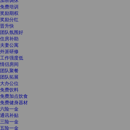
加班调休
免费培训
奖励期权
奖励分红
晋升快
团队氛围好
住房补助
夫妻公寓
外派研修
工作强度低
情侣房间
团队聚餐
团队拓展
大办公位
免费饮料
免费加点饮食
免费健身器材
六险一金
通讯补贴
三险一金
五险一金