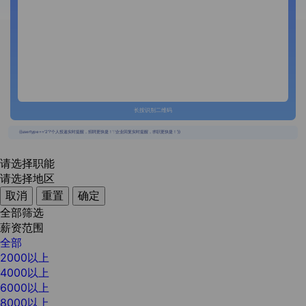
长按识别二维码
{{usertype=='2'?'个人投递实时提醒，招聘更快捷！':'企业回复实时提醒，求职更快捷！'}}
请选择职能
请选择地区
取消
重置
确定
全部筛选
薪资范围
全部
2000以上
4000以上
6000以上
8000以上