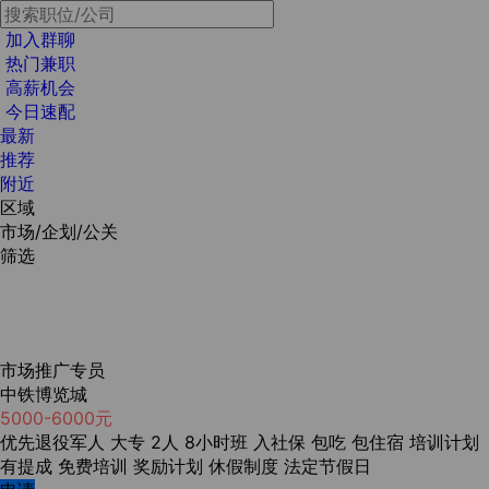
加入群聊
热门兼职
高薪机会
今日速配
最新
推荐
附近
区域
市场/企划/公关
筛选
市场推广专员
中铁博览城
5000-6000元
优先退役军人
大专
2人
8小时班
入社保
包吃
包住宿
培训计划
有提成
免费培训
奖励计划
休假制度
法定节假日