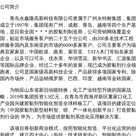
公司简介
青岛永鑫隆高新科技有限公司隶属于广州永特耐集团，集团
成立于1997年，集团现有广州、成都、青岛、越南等四个生产基
地，是目前全国＊＊＊的胶黏剂制造商，公司营销网络覆盖全
国，贴近市场服务客户的二十五个分公司，由200多名技术工程
师服务国内及东南亚的市场的6000多家客户。公司主要客户为瑞
典宜家家居、中国欧派、曲美、索菲亚、TATA木门等知名家居
企业，以及可口可乐、优衣库、华润雪花、新华书店、汇源集团
等国际品牌企业。经过二十多年的发展，现已成为胶黏剂行业领
跑者。公司是国家级高新科技企业，产品获得多项国家专利。除
国内市场外，产品远销俄罗斯、巴西、印度、越南等金砖国家。
为响应山东省新旧动能转换，化工产业转型升级的国家战
略，2019年集团投资3.3亿元，在青岛市西海岸新区董家口化工
产业园兴建胶黏剂智能化智造全球样板工厂。该项目的建设定位
为《中国胶黏剂新型材料智、研、产一体化创新平台》打造胶黏
剂行业的 华为 。为市场提供胶黏剂系统化应用解决方案。
该项目将创新商业模式，按照智能化智造、平台化运营的创
新模式，建立四大中心（包括：技术研发中心、智能制造中心、